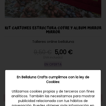
KIT CARTONES ESTRUCTURA COFRE Y ALBUM MIRROR
MIRROR
Talleres online bellaluna
9,50 €
5,00
€
(IVA incluido)
EN OFERTA
¡Sólo quedan 5!
En Bellaluna Crafts cumplimos con la ley de
¡Comprando este producto ganas
1
puntos!
Cookies:
-
+
Utilizamos cookies propias y de terceros con fines
analíticos. También las necesitamos para mostrar
AÑADIR A LA CESTA
publicidad relacionada con tus hábitos de
navegación. Puedes obtener más información en