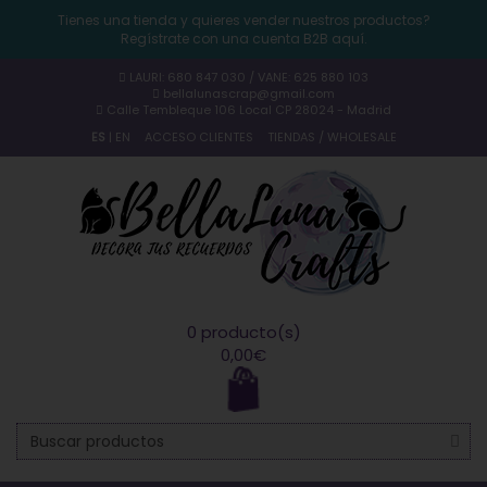
Tienes una tienda y quieres vender nuestros productos?
Regístrate con una cuenta B2B aquí.
LAURI: 680 847 030 / VANE: 625 880 103
bellalunascrap@gmail.com
Calle Tembleque 106 Local CP 28024 - Madrid
ES
|
EN
ACCESO CLIENTES
TIENDAS / WHOLESALE
0 producto(s)
0,00€