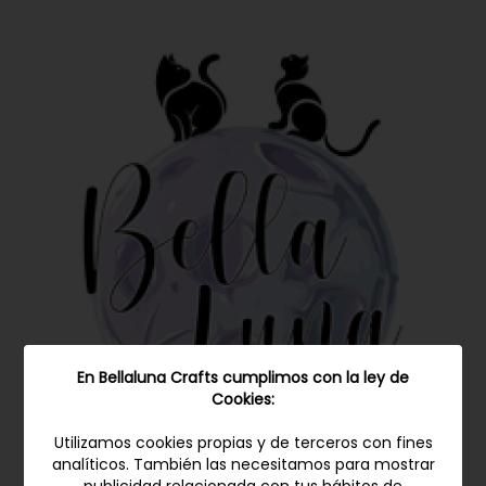
DESTACADO
En Bellaluna Crafts cumplimos con la ley de
Cookies:
Utilizamos cookies propias y de terceros con fines
analíticos. También las necesitamos para mostrar
BELLALUNA BE MY BABY CUT-OUTS COLLECTION 8" X 8"
publicidad relacionada con tus hábitos de