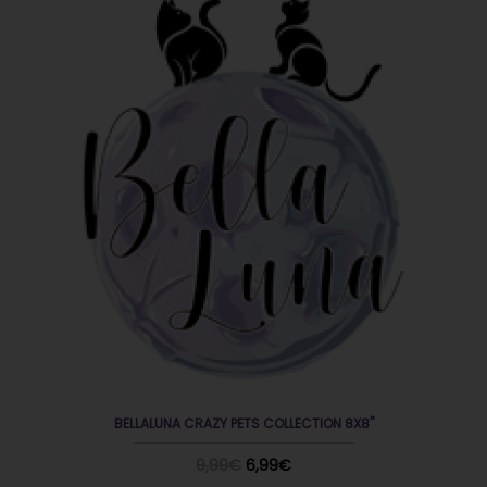
BELLALUNA CRAZY PETS COLLECTION 8X8"
9,99€
6,99€