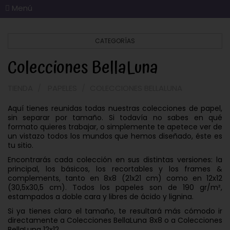
Menú
CATEGORÍAS
Colecciones BellaLuna
TIENDA
PAPELES
COLECCIONES BELLALUNA
Aquí tienes reunidas todas nuestras colecciones de papel,
sin separar por tamaño. Si todavía no sabes en qué
formato quieres trabajar, o simplemente te apetece ver de
un vistazo todos los mundos que hemos diseñado, éste es
tu sitio.
Encontrarás cada colección en sus distintas versiones: la
principal, los básicos, los recortables y los frames &
complements, tanto en 8x8 (21x21 cm) como en 12x12
(30,5x30,5 cm). Todos los papeles son de 190 gr/m²,
estampados a doble cara y libres de ácido y lignina.
Si ya tienes claro el tamaño, te resultará más cómodo ir
directamente a Colecciones BellaLuna 8x8 o a Colecciones
BellaLuna 12x12.