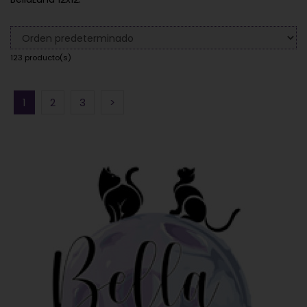
123 producto(s)
1
2
3
>
EN OFERTA