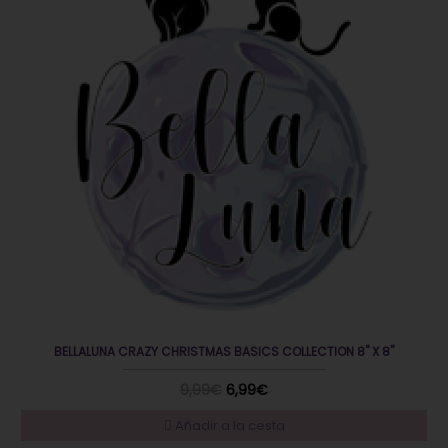
BELLALUNA CRAZY CHRISTMAS BASICS COLLECTION 8" X 8"
9,99€
6,99€
Añadir a la cesta