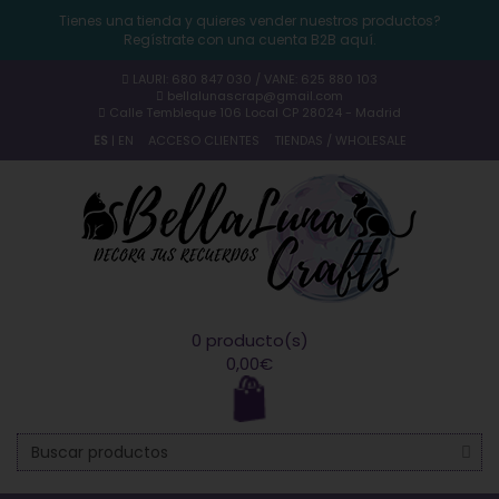
Tienes una tienda y quieres vender nuestros productos?
Regístrate con una cuenta B2B aquí.
LAURI: 680 847 030 / VANE: 625 880 103
bellalunascrap@gmail.com
Calle Tembleque 106 Local CP 28024 - Madrid
ES
|
EN
ACCESO CLIENTES
TIENDAS / WHOLESALE
0 producto(s)
0,00€