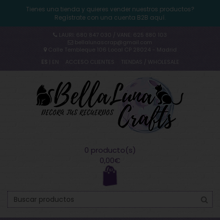
Tienes una tienda y quieres vender nuestros productos?
Regístrate con una cuenta B2B aquí.
LAURI: 680 847 030 / VANE: 625 880 103
bellalunascrap@gmail.com
Calle Tembleque 106 Local CP 28024 - Madrid
ES
|
EN
ACCESO CLIENTES
TIENDAS / WHOLESALE
0 producto(s)
0,00€