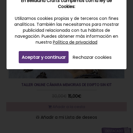
En Bellaluna Crafts cumplimos con la ley de
Cookies:
Utilizamos cookies propias y de terceros con fines
analíticos. También las necesitamos para mostrar
publicidad relacionada con tus hábitos de
navegación. Puedes obtener más información en
nuestra
Política de privacidad
Aceptar y continuar
Rechazar cookies
TALLER ONLINE CÁMARA MEMORIAS DE EGIPTO SIN KIT
30,00€
15,00€
Añadir a la cesta
Añadir a mi Lista de deseos
DESTACADO