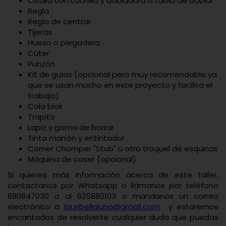
Cizalla con cuchilla y dobladora o tabla de doblar
Regla
Regla de centrar
Tijeras
Hueso o plegadera
Cúter
Punzón
Kit de guías (opcional pero muy recomendable ya
que se usan mucho en este proyecto y facilita el
trabajo)
Cola blok
Trapito
Lapiz y goma de borrar
Tinta marrón y entintador
Corner Chomper "Stub" u otro troquel de esquinas
Máquina de coser (opcional)
Si quieres más información acerca de este taller,
contactanos por Whatsapp o llámanos por teléfono
680847030 o al 625880103 o mandanos un correo
electrónico a
lauri
bellaluna@gmail.com
y estaremos
encantados de resolverte cualquier duda que puedas