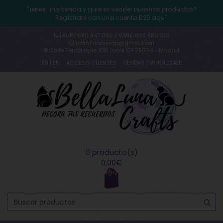
Tienes una tienda y quieres vender nuestros productos?
Regístrate con una cuenta B2B aquí.
LAURI: 680 847 030 / VANE: 625 880 103
bellalunascrap@gmail.com
Calle Tembleque 106 Local CP 28024 - Madrid
ES
|
EN
ACCESO CLIENTES
TIENDAS / WHOLESALE
0 producto(s)
0,00€