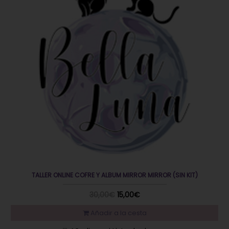
TALLER ONLINE COFRE Y ALBUM MIRROR MIRROR (SIN KIT)
30,00€
15,00€
Añadir a la cesta