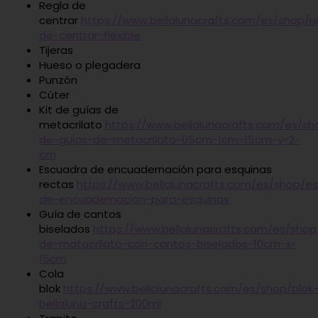
Regla de
centrar
https://www.bellalunacrafts.com/es/shop/r
de-centrar-flexible
Tijeras
Hueso o plegadera
Punzón
Cúter
Kit de guías de
metacrilato
https://www.bellalunacrafts.com/es/sho
de-guias-de-metacrilato-05cm-1cm-15cm-y-2-
cm
Escuadra de encuadernación para esquinas
rectas
https://www.bellalunacrafts.com/es/shop/e
de-encuadernacion-para-esquinas
Guía de cantos
biselados
https://www.bellalunacrafts.com/es/shop
de-matacrilato-con-cantos-biselados-10cm-x-
15cm
Cola
blok
https://www.bellalunacrafts.com/es/shop/blok
bellaluna-crafts-200ml