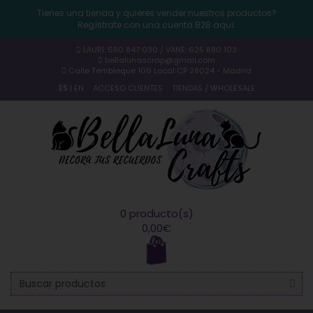
Tienes una tienda y quieres vender nuestros productos?
Regístrate con una cuenta B2B aquí.
LAURI: 680 847 030 / VANE: 625 880 103
bellalunascrap@gmail.com
Calle Tembleque 106 Local CP 28024 - Madrid
ES
|
EN
ACCESO CLIENTES
TIENDAS / WHOLESALE
0 producto(s)
0,00€